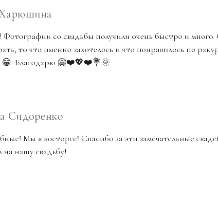
 Харюшина
 Фотографии со свадьбы получили очень быстро и много. С
рать, то что именно захотелось и что понравилось по раку
ь 😁. Благодарю 🤗❤️💖❤️💐🌞
та Сидоренко
ные! Мы в восторге! Спасибо за эти замечательные сваде
 на нашу свадьбу!