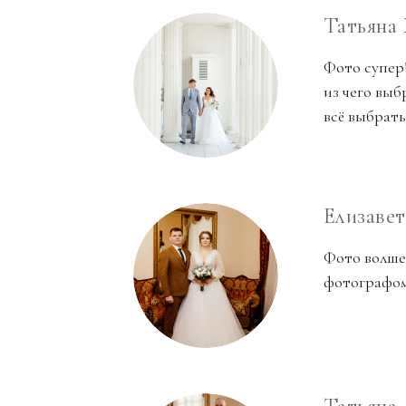
Татьяна
Фото супер!
из чего выб
всё выбрат
Елизаве
Фото волшеб
фотографом