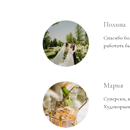
Полина
Спасибо бо
работать б
Мария
Суперски, 
Худокормов