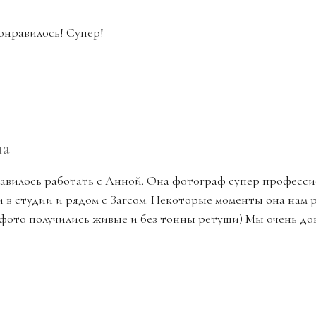
онравилось! Супер!
на
авилось работать с Анной. Она фотограф супер професси
и в студии и рядом с Загсом. Некоторые моменты она нам р
фото получились живые и без тонны ретуши) Мы очень до