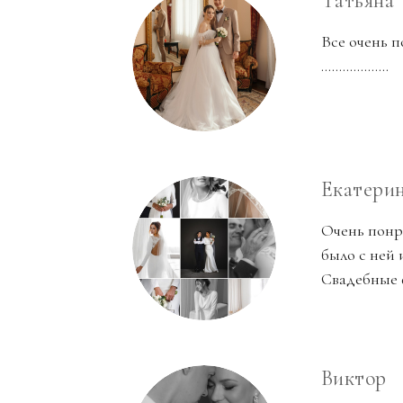
Татьяна
Все очень п
...................
Екатери
Очень понр
было с ней 
Свадебные 
Виктор