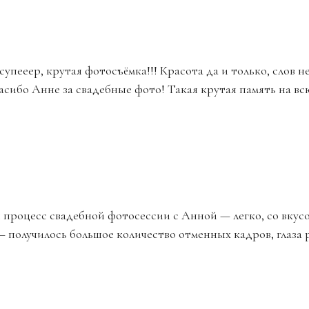
супееер, крутая фотосъёмка!!! Красота да и только, слов н
асибо Анне за свадебные фото! Такая крутая память на в
процесс свадебной фотосессии с Анной — легко, со вкусо
 получилось большое количество отменных кадров, глаза р