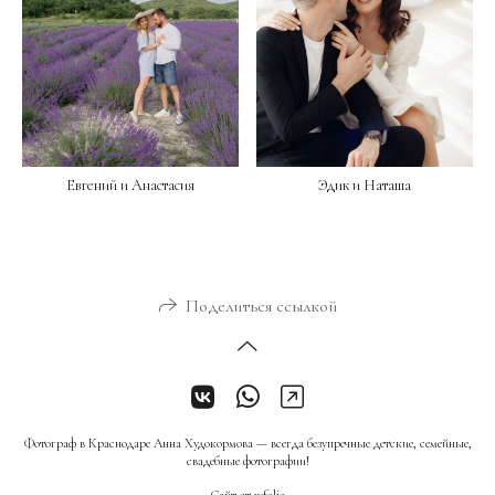
Евгений и Анастасия
Эдик и Наташа
Поделиться ссылкой
Фотограф в Краснодаре Анна Худокормова — всегда безупречные детские, семейные,
свадебные фотографии!
Сайт от
wfolio